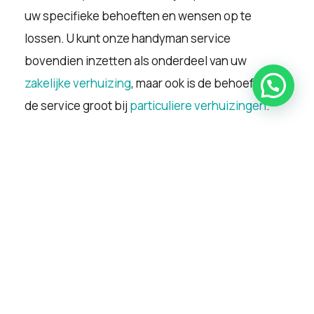
uw specifieke behoeften en wensen op te
lossen. U kunt onze handyman service
bovendien inzetten als onderdeel van uw
zakelijke verhuizing
, maar ook is de behoefte van
de service groot bij
particuliere verhuizingen
.
Wij vinden dat onze handyman service een mooi
verlengstuk is van onze dienstverlening om onze
klanten te voorzien in de beste service en een
zorgeloze verhuizing.
Heeft u behoefte aan een handyman? Vraag dan
vandaag nog een vrijblijvende offerte aan en
ontdek zelf hoe wij ook u kunnen helpen bij uw